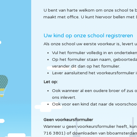
U bent van harte welkom om onze school te bez
maakt met office. U kunt hiervoor bellen me
Uw kind op onze school registreren
Als onze school uw eerste voorkeur is, levert 
Vul het formulier volledig in en ondertek
Op het formulier staan naam, geboorteda
verander dit dan op het formulier.
Lever aansluitend het voorkeursformulier 
Let op:
Ook wanneer al een oudere broer of zus op 
ons inlevert.
Ook voor een kind dat naar de voorschool
Geen voorkeursformulier
Wanneer u geen voorkeursformulier heeft, kunt 
716 3801) of downloaden van bboamsterdam