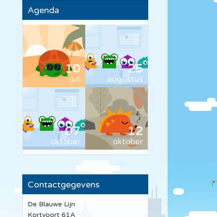
Agenda
10
25
juli
augustus
07
12
oktober
oktober
Contactgegevens
De Blauwe Lijn
Kortvoort 61A